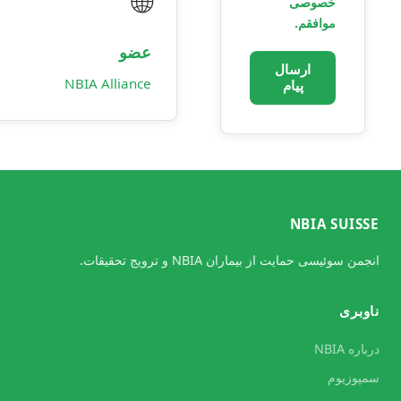
🌐
خصوصی
موافقم.
عضو
ارسال
NBIA Alliance
پیام
NBIA SUISS
جمن سوئیسی حمایت از بیماران NBIA و ترویج تحقیقات.
اوبری
باره NBIA
مپوزیوم