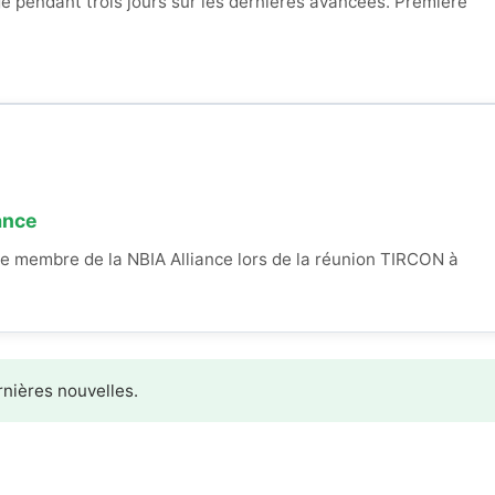
é pendant trois jours sur les dernières avancées. Première
ance
ue membre de la NBIA Alliance lors de la réunion TIRCON à
rnières nouvelles.