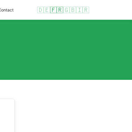
🇩🇪
🇫🇷
🇬🇧
🇮🇷
Contact