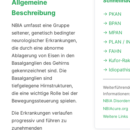
Schnellnav
Allgemeine
Beschreibung
→ PKAN
→ BPAN
NBIA umfasst eine Gruppe
→ MPAN
seltener, genetisch bedingter
neurologischer Erkrankungen,
→ PLAN / I
die durch eine abnorme
→ FAHN
Ablagerung von Eisen in den
→ Kufor-Ra
Basalganglien des Gehirns
→ Idiopathi
gekennzeichnet sind. Die
Basalganglien sind
tiefgelegene Hirnstrukturen,
Weiterführend
die eine wichtige Rolle bei der
Informationen
Bewegungssteuerung spielen.
NBIA Disorder
NBIAcure.org
Die Erkrankungen verlaufen
Weitere Links
progressiv und führen zu
zunehmenden