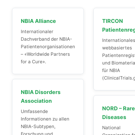
NBIA Alliance
TIRCON
Patientenreg
Internationaler
Dachverband der NBIA-
Internationale
Patientenorganisationen
webbasiertes
– «Worldwide Partners
Patientenregis
for a Cure».
und Biomateri
für NBIA
(ClinicalTrials.
NBIA Disorders
Association
NORD – Rare
Umfassende
Diseases
Informationen zu allen
NBIA-Subtypen,
National
Forschung und