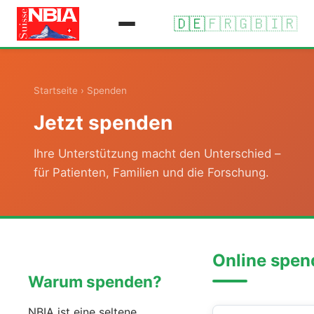
🇩🇪
🇫🇷
🇬🇧
🇮🇷
Startseite
› Spenden
Jetzt spenden
Ihre Unterstützung macht den Unterschied –
für Patienten, Familien und die Forschung.
Online spen
Warum spenden?
NBIA ist eine seltene