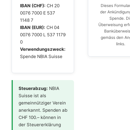
IBAN (CHF):
CH 20
Dieses Formular
der Ankündigung
0076 7000 E 537
Spende. Di
1148 7
Überweisung erfo
IBAN (EUR):
CH 04
Banküberwei
0076 7000 L 537 1179
gemäss den An
0
links.
Verwendungszweck:
Spende NBIA Suisse
Steuerabzug:
NBIA
Suisse ist als
gemeinnütziger Verein
anerkannt. Spenden ab
CHF 100.– können in
der Steuererklärung