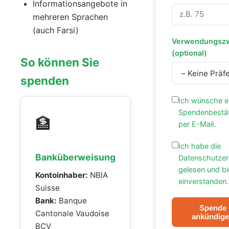
Informationsangebote in
mehreren Sprachen
(auch Farsi)
Verwendungsz
(optional)
So können Sie
spenden
Ich wünsche e
Spendenbestä
🏦
per E-Mail.
Ich habe die
Banküberweisung
Datenschutzer
gelesen und bi
Kontoinhaber:
NBIA
einverstanden
Suisse
Bank:
Banque
Spende
Cantonale Vaudoise
ankündig
BCV