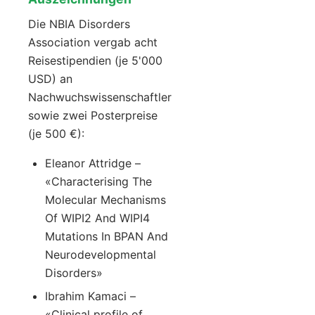
Die NBIA Disorders
Association vergab acht
Reisestipendien (je 5'000
USD) an
Nachwuchswissenschaftler
sowie zwei Posterpreise
(je 500 €):
Eleanor Attridge –
«Characterising The
Molecular Mechanisms
Of WIPI2 And WIPI4
Mutations In BPAN And
Neurodevelopmental
Disorders»
Ibrahim Kamaci –
«Clinical profile of